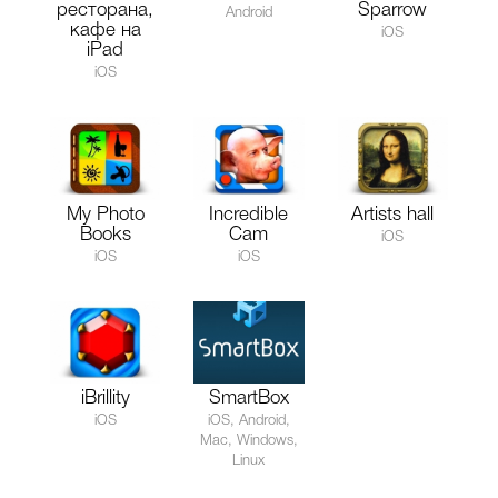
ресторана,
Sparrow
Android
кафе на
iOS
iPad
iOS
My Photo
Incredible
Artists hall
Books
Cam
iOS
iOS
iOS
iBrillity
SmartBox
iOS
iOS, Android,
Mac, Windows,
Linux