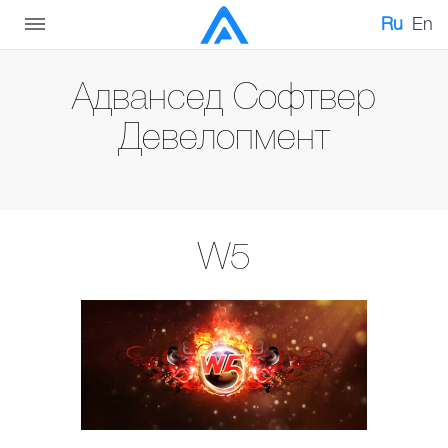
Ru
En
Адвансед Софтвер
Девелопмент
W5