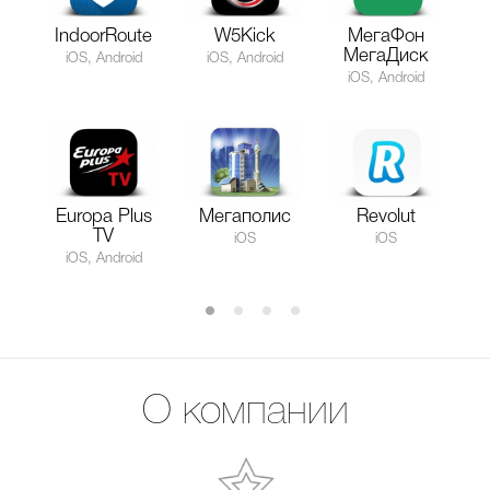
IndoorRoute
W5Kick
МегаФон
МегаДиск
iOS, Android
iOS, Android
iOS, Android
Europa Plus
Мегаполис
Revolut
TV
iOS
iOS
iOS, Android
О компании