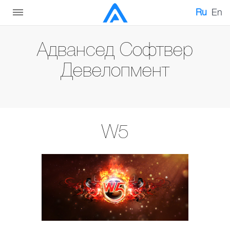
Ru
En
Адвансед Софтвер
Девелопмент
W5