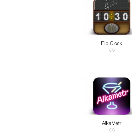
Flip Clock
iOS
AlkaMetr
iOS