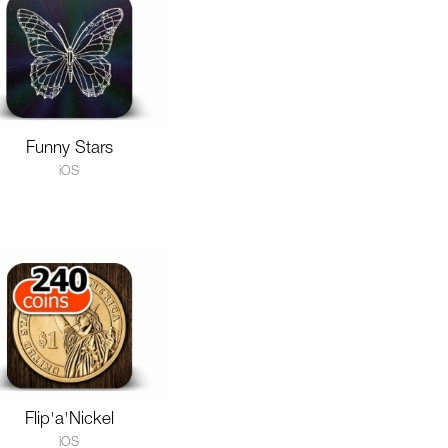
Funny Stars
iOS
Flip'a'Nickel
iOS