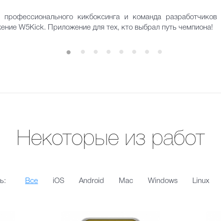
 профессионального кикбоксинга и команда разработчико
ние W5Kick. Приложение для тех, кто выбрал путь чемпиона!
Некоторые из работ
ь:
Все
iOS
Android
Mac
Windows
Linux