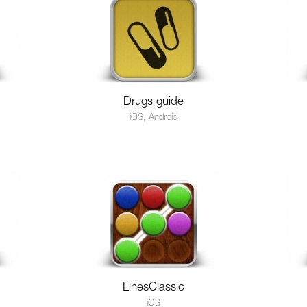
Drugs guide
iOS, Android
LinesClassic
iOS