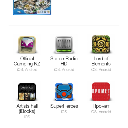
Official
Staroe Radio
Lord of
Camping NZ
HD
Elements
iOS, Android
iOS, Android
iOS, Android
Artists hall
iSuperHeroes
Промет
(iBooks)
iOS
iOS, Android
iOS