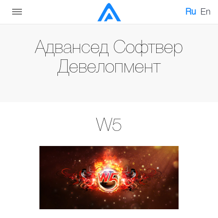
Ru
En
Адвансед Софтвер
Девелопмент
W5