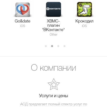
Go&date
XBMC-
Крокодил
плагин
iOS
iOS
"ВКонтакте"
Other
О компании
Услуги и цены
АСД предлагает полный спектр услуг по