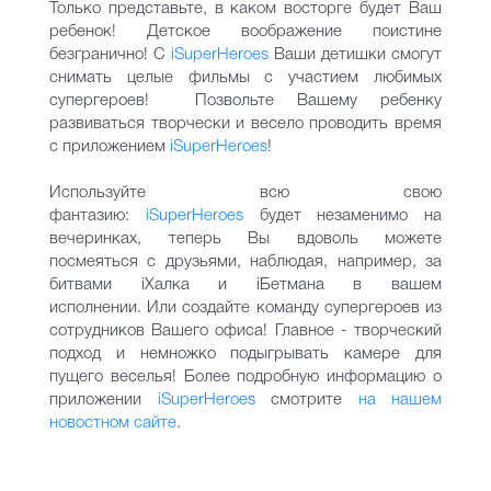
Только представьте, в каком восторге будет Ваш
ребенок! Детское воображение поистине
безгранично! С
iSuperHeroеs
Ваши детишки смогут
снимать целые фильмы с участием любимых
супергероев! Позвольте Вашему ребенку
развиваться творчески и весело проводить время
с приложением
iSuperHeroеs
!
Используйте всю свою
фантазию:
iSuperHeroеs
будет незаменимо на
вечеринках, теперь Вы вдоволь можете
посмеяться с друзьями, наблюдая, например, за
битвами iХалка и iБетмана в вашем
исполнении. Или создайте команду супергероев из
сотрудников Вашего офиса! Главное - творческий
подход и немножко подыгрывать камере для
пущего веселья! Более подробную информацию о
приложении
iSuperHeroеs
смотрите
на нашем
новостном сайте
.