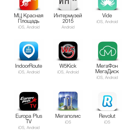
МЦ Красная
Интермузей
Vide
Площадь
2015
iOS, Android
iOS, Android
Android
IndoorRoute
W5Kick
МегаФон
МегаДиск
iOS, Android
iOS, Android
iOS, Android
Europa Plus
Мегаполис
Revolut
TV
iOS
iOS
iOS, Android