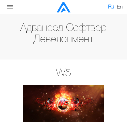
Ru
En
Адвансед Софтвер
Девелопмент
W5