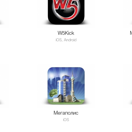
W5Kick
iOS, Android
Мегаполис
iOS