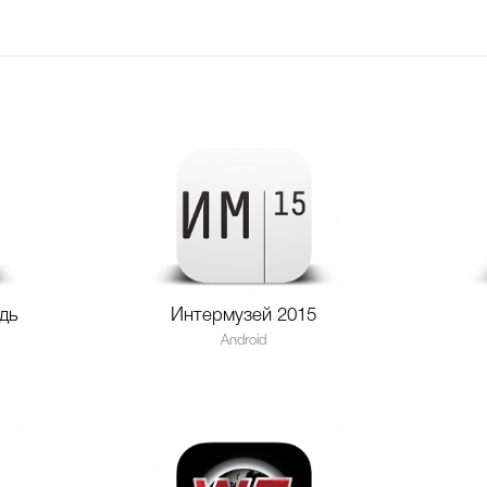
дь
Интермузей 2015
Android