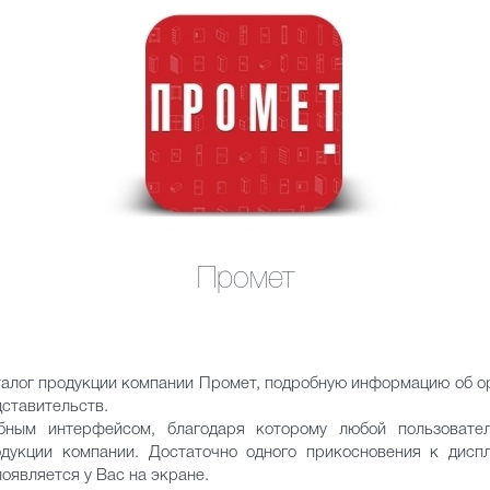
Промет
алог продукции компании Промет, подробную информацию об ор
дставительств.
бным интерфейсом, благодаря которому любой пользовате
укции компании. Достаточно одного прикосновения к дисп
появляется у Вас на экране.