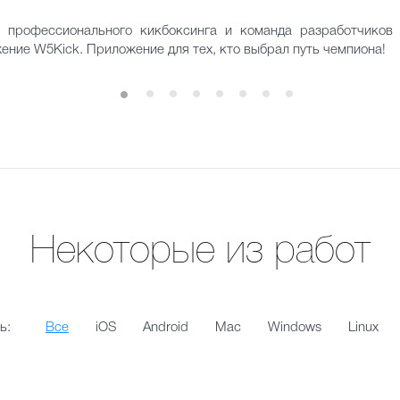
 профессионального кикбоксинга и команда разработчико
ние W5Kick. Приложение для тех, кто выбрал путь чемпиона!
Некоторые из работ
ь:
Все
iOS
Android
Mac
Windows
Linux