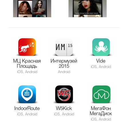
МЦ Красная
Интермузей
Vide
Площадь
2015
iOS, Android
iOS, Android
Android
IndoorRoute
W5Kick
МегаФон
МегаДиск
iOS, Android
iOS, Android
iOS, Android