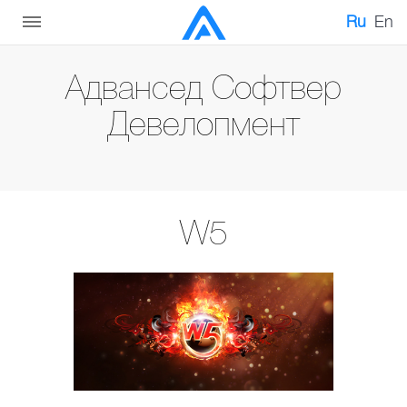
Ru
En
Адвансед Софтвер
Девелопмент
W5