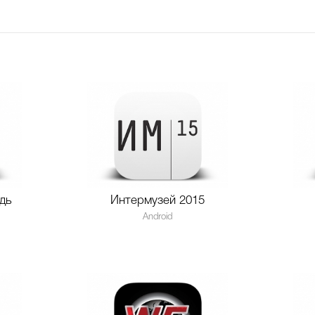
дь
Интермузей 2015
Android