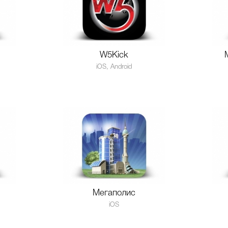
W5Kick
iOS, Android
Мегаполис
iOS