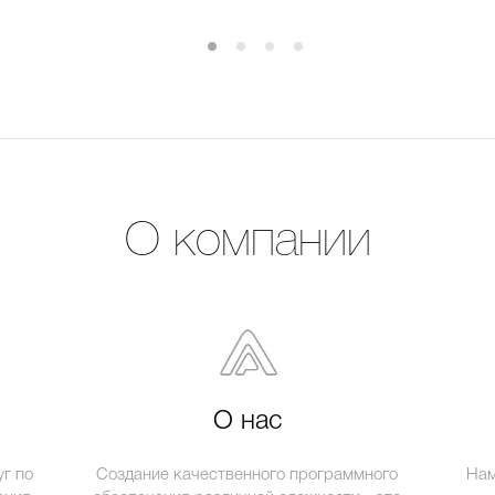
О компании
О нас
г по
Создание качественного программного
Нам