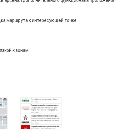
сь арсенал дополнительного функционала приложения:
дка маршрута к интересующей точке
зкой к зонам.