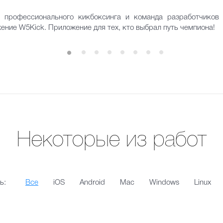
 профессионального кикбоксинга и команда разработчико
ние W5Kick. Приложение для тех, кто выбрал путь чемпиона!
Некоторые из работ
ь:
Все
iOS
Android
Mac
Windows
Linux