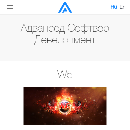
Ru
En
Адвансед Софтвер
Девелопмент
W5