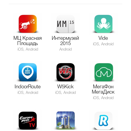
МЦ Красная
Интермузей
Vide
Площадь
2015
iOS, Android
iOS, Android
Android
IndoorRoute
W5Kick
МегаФон
МегаДиск
iOS, Android
iOS, Android
iOS, Android