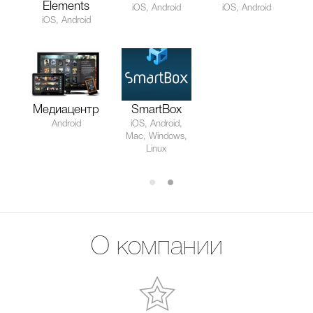
Elements
iOS, Android
iOS, Android
iOS, Android
Медиацентр
SmartBox
Android
iOS, Android,
Mac, Windows,
Linux
О компании