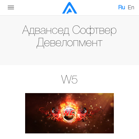
Ru
En
Адвансед Софтвер
Девелопмент
W5