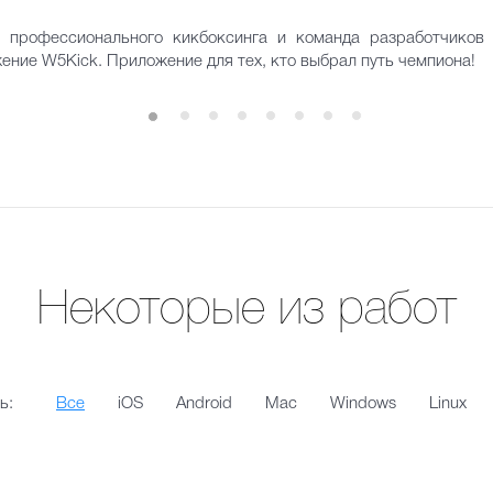
 профессионального кикбоксинга и команда разработчико
ние W5Kick. Приложение для тех, кто выбрал путь чемпиона!
Некоторые из работ
ь:
Все
iOS
Android
Mac
Windows
Linux