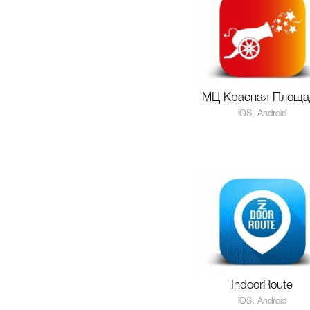
МЦ Красная Площа
iOS, Android
IndoorRoute
iOS, Android