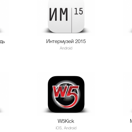
дь
Интермузей 2015
Android
W5Kick
iOS, Android