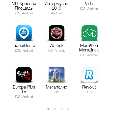
МЦ Красная
Интермузей
Vide
Площадь
2015
iOS, Android
iOS, Android
Android
IndoorRoute
W5Kick
МегаФон
МегаДиск
iOS, Android
iOS, Android
iOS, Android
Europa Plus
Мегаполис
Revolut
TV
iOS
iOS
iOS, Android