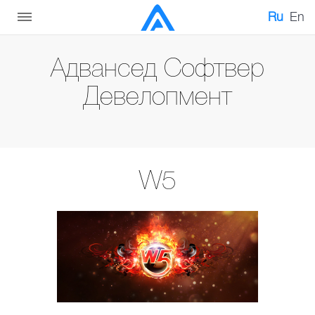
Ru
En
Адвансед Софтвер
Девелопмент
W5