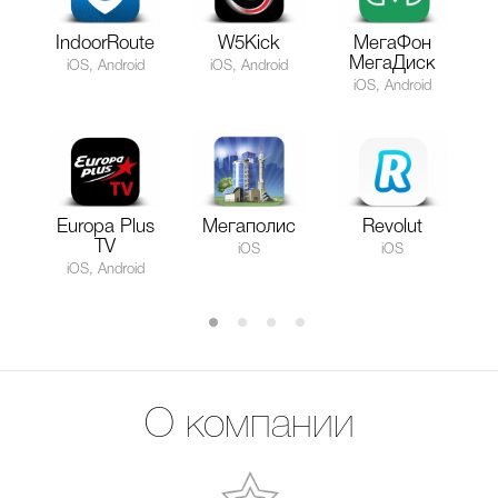
IndoorRoute
W5Kick
МегаФон
МегаДиск
iOS, Android
iOS, Android
iOS, Android
Europa Plus
Мегаполис
Revolut
TV
iOS
iOS
iOS, Android
О компании