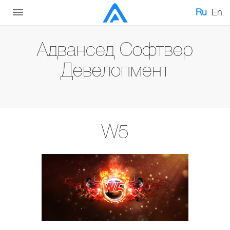
Ru
En
Адвансед Софтвер
Девелопмент
W5