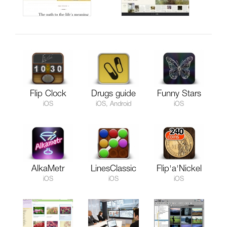
Flip Clock
Drugs guide
Funny Stars
iOS
iOS, Android
iOS
AlkaMetr
LinesClassic
Flip'a'Nickel
iOS
iOS
iOS