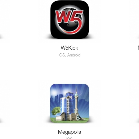
W5Kick
iOS, Android
Megapolis