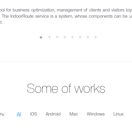
ol for business optimization, management of clients and visitors loyal
s. The IndoorRoute service is a system, whose components can be us
t.
Some of works
ть:
All
iOS
Android
Mac
Windows
Linux