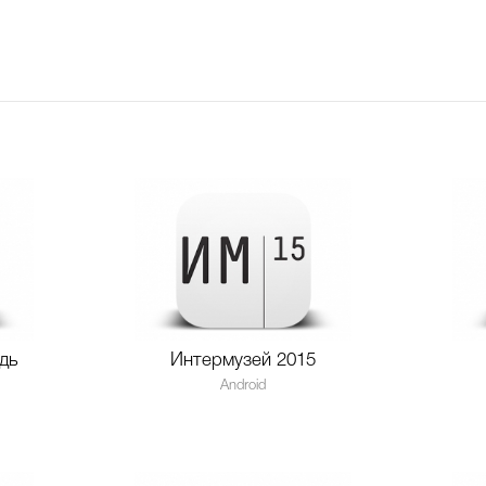
дь
Интермузей 2015
Android