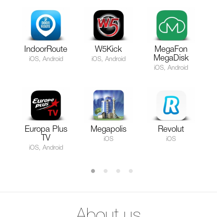
IndoorRoute
W5Kick
MegaFon
MegaDisk
iOS, Android
iOS, Android
iOS, Android
Europa Plus
Megapolis
Revolut
TV
iOS
iOS
iOS, Android
About us