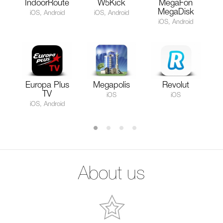
IndoorRoute
W5Kick
MegaFon
MegaDisk
iOS, Android
iOS, Android
iOS, Android
Europa Plus
Megapolis
Revolut
TV
iOS
iOS
iOS, Android
About us