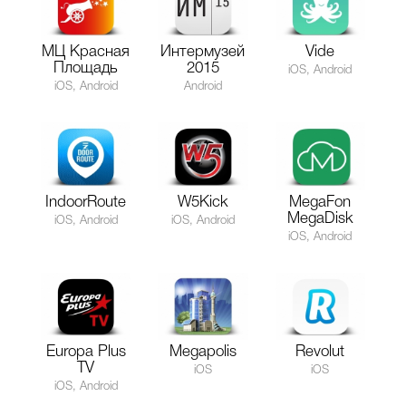
МЦ Красная
Интермузей
Vide
Площадь
2015
iOS, Android
iOS, Android
Android
IndoorRoute
W5Kick
MegaFon
MegaDisk
iOS, Android
iOS, Android
iOS, Android
Europa Plus
Megapolis
Revolut
TV
iOS
iOS
iOS, Android