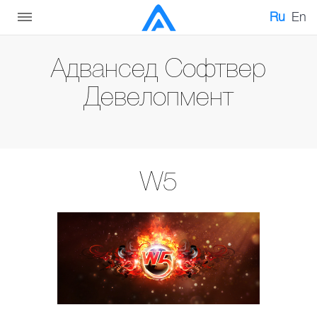
Ru
En
Адвансед Софтвер
Девелопмент
W5