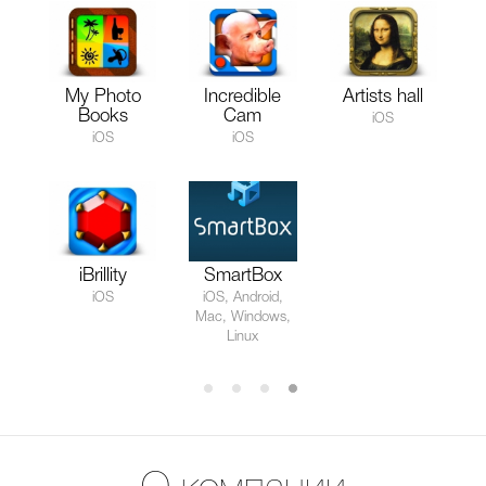
My Photo
Incredible
Artists hall
Books
Cam
iOS
iOS
iOS
iBrillity
SmartBox
iOS
iOS, Android,
Mac, Windows,
Linux